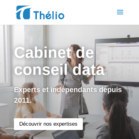
Cabinet de
conseil data
Experts et indépendants depuis
2011.
Découvrir nos expertises