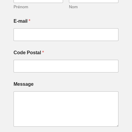
Prénom
Nom
E-mail
*
Code Postal
*
E
Message
-
m
a
i
l
*
E
-
m