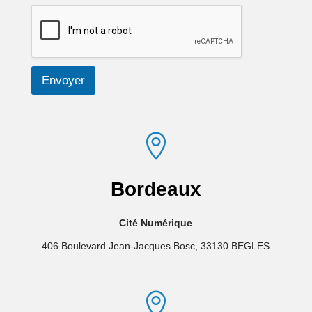
a
i
l
Envoyer

Bordeaux
Cité Numérique
406 Boulevard Jean-Jacques Bosc, 33130 BEGLES
