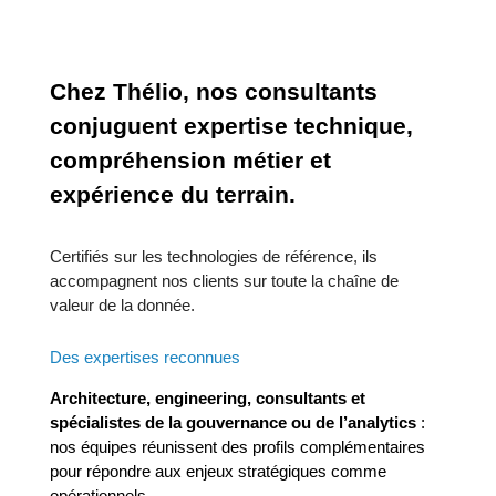
Chez
Thélio,
nos
consultants
conjuguent
expertise
technique,
compréhension
métier
et
expérience
du
terrain.
Certifiés
sur
les
technologies
de
référence,
ils
accompagnent
nos
clients
sur
toute
la
chaîne
de
valeur
de
la
donnée.
Des
expertises
reconnues
Architecture, engineering
,
consultants
et
spécialistes
de
la
gouvernance
ou
de
l’analytics
:
nos
équipes
réunissent
des
profils
complémentaires
pour
répondre
aux
enjeux
stratégiques
comme
opérationnels.