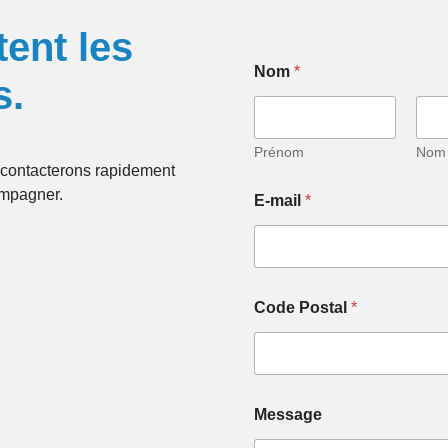
tent les
Nom
*
s.
Prénom
Nom
contacterons rapidement
ompagner.
E-mail
*
Code Postal
*
*
Message
*
P