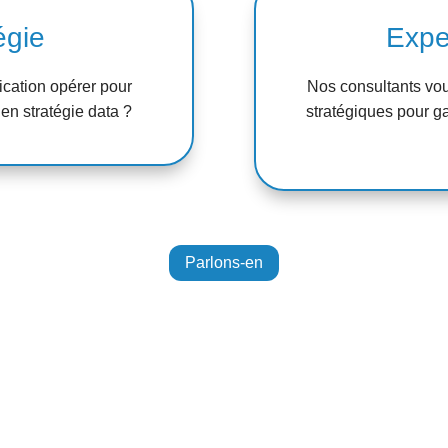
égie
Exper
fication opérer pour
Nos consultants vo
 en stratégie data ?
stratégiques pour ga
Parlons-en