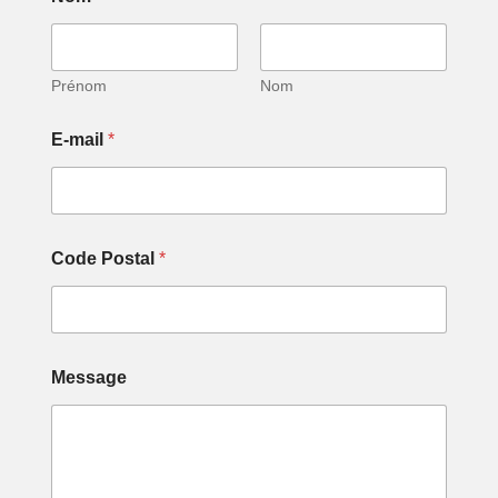
Prénom
Nom
E-mail
*
Code Postal
*
P
Message
o
s
t
a
l
*