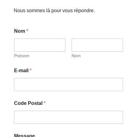
Nous sommes là pour vous répondre.
Nom
*
Prénom
Nom
P
E-mail
*
o
s
t
a
l
P
Code Postal
*
o
s
t
a
l
M
Message