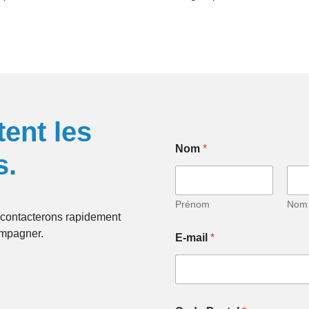
tent les
Nom
*
s.
Prénom
Nom
contacterons rapidement
N
ompagner.
E-mail
*
o
m
E
-
m
a