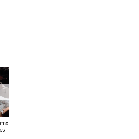
orme
les