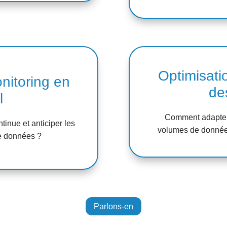
Optimisatio
nitoring en
de
l
Comment adapter 
inue et anticiper les
volumes de données
de données ?
Parlons-en