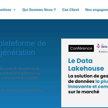
ertises
Qui Sommes Nous ?
Cas Client
Nos engagem
plateforme de
génération
léments du datalake et du
ance forte et la performance
é et le support du machine
ces plateformes et ressortez