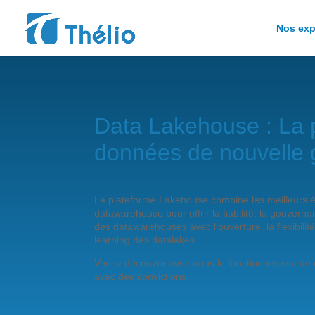
Nos exp
Data Lakehouse : La 
données de nouvelle 
La plateforme Lakehouse combine les meilleurs é
datawarehouse pour offrir la fiabilité, la gouvern
des datawarehouses avec l’ouverture, la flexibilit
learning des datalakes.
Venez découvrir avec nous le fonctionnement de 
avec des convictions.