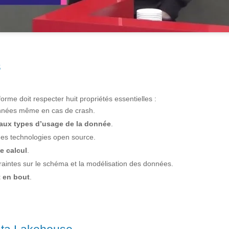
s
rme doit respecter huit propriétés essentielles :
données même en cas de crash.
eaux types d’usage de la donnée
.
des technologies open source.
e calcul
.
traintes sur le schéma et la modélisation des données.
t en bout
.