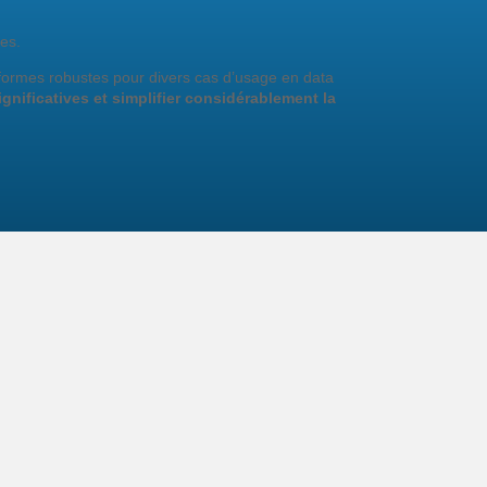
es.
teformes robustes pour divers cas d’usage en data
nificatives et simplifier considérablement la