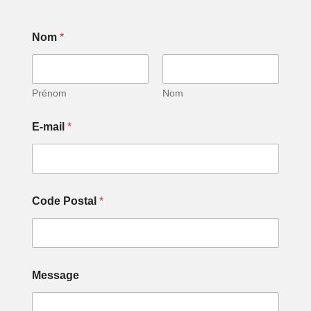
Nom
*
Prénom
Nom
P
E-mail
*
o
s
t
a
l
P
Code Postal
*
o
s
t
a
l
*
Message