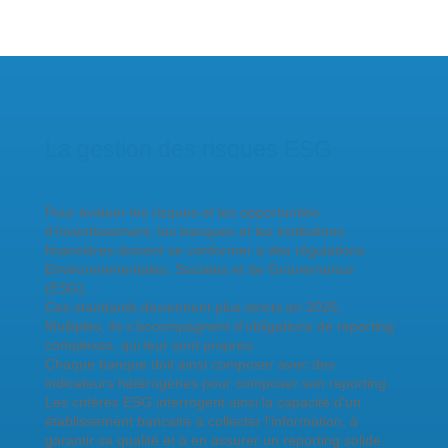
La gestion des risques ESG
Pour évaluer les risques et les opportunités
d’investissement, les banques et les institutions
financières doivent se conformer à des régulations
Environnementales, Sociales et de Gouvernance
(ESG).
Ces standards deviennent plus stricts en 2025.
Multiples, ils s’accompagnent d’obligations de reporting
complexes, qui leur sont propres.
Chaque banque doit ainsi composer avec des
indicateurs hétérogènes pour composer son reporting.
Les critères ESG interrogent ainsi la capacité d’un
établissement bancaire à collecter l’information, à
garantir sa qualité et à en assurer un reporting solide.