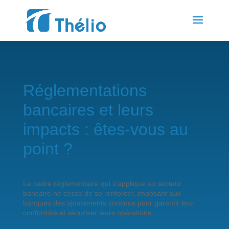
Réglementations
bancaires et leurs
impacts : êtes-vous au
point ?
Le cadre réglementaire qui s’applique au secteur
bancaire ne cesse de se renforcer, imposant aux
banques des ajustements continus pour garantir leur
conformité et sécuriser leurs opérations.