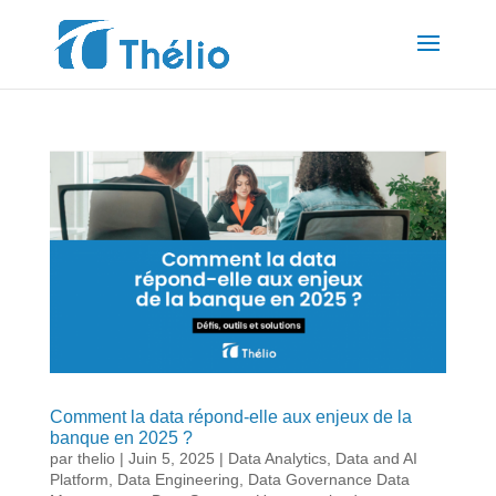
Comment la data répond-elle aux enjeux de la
banque en 2025 ?
par
thelio
|
Juin 5, 2025
|
Data Analytics
,
Data and AI
Platform
,
Data Engineering
,
Data Governance Data