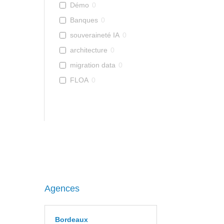
Démo
0
Banques
0
souveraineté IA
0
architecture
0
migration data
0
FLOA
0
Agences
Bordeaux