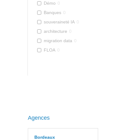
Démo
0
Banques
0
souveraineté IA
0
architecture
0
migration data
0
FLOA
0
Agences
Bordeaux